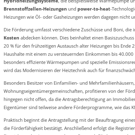
Hybridheizungssysteme
, die beispielsweise Wärmepumpe un
Brennstoffzellen-Heizungen
und
power-to-heat
-Technologi
Heizungen wie Öl- oder Gasheizungen werden dagegen nicht un
Die Förderung umfasst verschiedene Zuschüsse und Boni, die 
Kosten
abdecken können. Dies beinhaltet einen Basiszuschuss
20 % für den frühzeitigen Austausch alter Heizungen bis End
Haushalte mit einem zu versteuernden Einkommen bis 40.000 E
besonders effiziente Wärmepumpen und spezielle Emissionsre
wird das Modernisieren der Heiztechnik auch für finanzschwäche
Besonders Besitzer von Einfamilien- und Mehrfamilienhäusern,
Wohnungseigentümergemeinschaften, profitieren von der Förde
hingegen nicht offen, da die Antragsberechtigung an Immobilie
Eigentümer sind teilweise andere Förderprogramme, wie das 
Praktisch beginnt die Antragstellung mit der Beauftragung eines 
die Förderfähigkeit bestätigt. Anschließend erfolgt die Regist