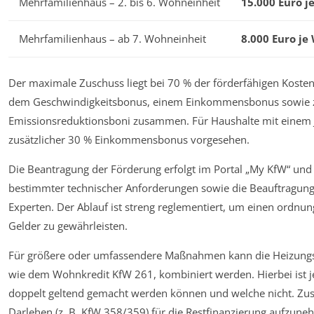
Mehrfamilienhaus – 2. bis 6. Wohneinheit
15.000 Euro j
Mehrfamilienhaus – ab 7. Wohneinheit
8.000 Euro je
Der maximale Zuschuss liegt bei 70 % der förderfähigen Kosten
dem Geschwindigkeitsbonus, einem Einkommensbonus sowie zus
Emissionsreduktionsboni zusammen. Für Haushalte mit einem 
zusätzlicher 30 % Einkommensbonus vorgesehen.
Die Beantragung der Förderung erfolgt im Portal „My KfW“ und
bestimmter technischer Anforderungen sowie die Beauftragung
Experten. Der Ablauf ist streng reglementiert, um einen ordn
Gelder zu gewährleisten.
Für größere oder umfassendere Maßnahmen kann die Heizung
wie dem Wohnkredit KfW 261, kombiniert werden. Hierbei ist 
doppelt geltend gemacht werden können und welche nicht. Zusä
Darlehen (z. B. KfW 358/359) für die Restfinanzierung aufzune