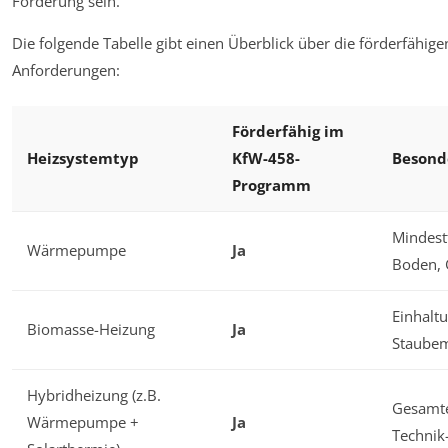
Förderung sein.
Die folgende Tabelle gibt einen Überblick über die förderfähige
Anforderungen:
Förderfähig im
Heizsystemtyp
KfW-458-
Besond
Programm
Mindest
Wärmepumpe
Ja
Boden, 
Einhalt
Biomasse-Heizung
Ja
Staubem
Hybridheizung (z.B.
Gesamte
Wärmepumpe +
Ja
Technik