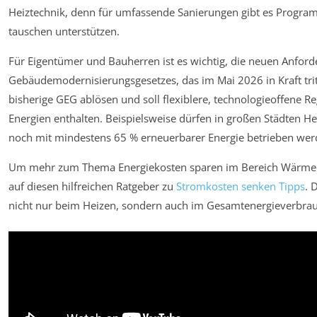
Heiztechnik, denn für umfassende Sanierungen gibt es Progr
tauschen unterstützen.
Für Eigentümer und Bauherren ist es wichtig, die neuen Anfor
Gebäudemodernisierungsgesetzes, das im Mai 2026 in Kraft trit
bisherige GEG ablösen und soll flexiblere, technologieoffene R
Energien enthalten. Beispielsweise dürfen in großen Städten He
noch mit mindestens 65 % erneuerbarer Energie betrieben wer
Um mehr zum Thema Energiekosten sparen im Bereich Wärmedä
auf diesen hilfreichen Ratgeber zu
Stromkosten senken Tipps
. 
nicht nur beim Heizen, sondern auch im Gesamtenergieverbra