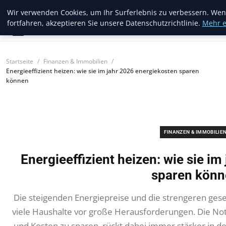
Blogread
Wir verwenden Cookies, um Ihr Surferlebnis zu verbessern. Wen
fortfahren, akzeptieren Sie unsere Datenschutzrichtlinie.
Mehr e
Startseite
Finanzen & Immobilien
Energieeffizient heizen: wie sie im jahr 2026 energiekosten sparen
können
FINANZEN & IMMOBILIE
Energieeffizient heizen: wie sie i
sparen könn
Die steigenden Energiepreise und die strengeren gese
viele Haushalte vor große Herausforderungen. Die Notw
und Kosten zu sparen, rückt dabei immer stärker in 