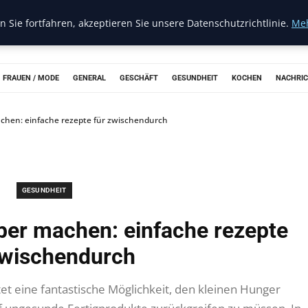
 Sie fortfahren, akzeptieren Sie unsere Datenschutzrichtlinie.
Meh
FRAUEN / MODE
GENERAL
GESCHÄFT
GESUNDHEIT
KOCHEN
NACHRI
chen: einfache rezepte für zwischendurch
GESUNDHEIT
ber machen: einfache rezepte
zwischendurch
t eine fantastische Möglichkeit, den kleinen Hunger