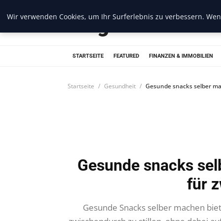
Wir verwenden Cookies, um Ihr Surferlebnis zu verbessern. Wenn
Blogread
STARTSEITE
FEATURED
FINANZEN & IMMOBILIEN
Startseite
Gesundheit
Gesunde snacks selber ma
Gesunde snacks sel
für 
Gesunde Snacks selber machen biete