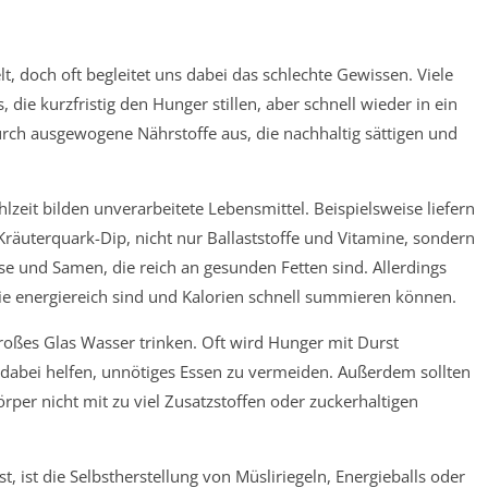
lt, doch oft begleitet uns dabei das schlechte Gewissen. Viele
 die kurzfristig den Hunger stillen, aber schnell wieder in ein
urch ausgewogene Nährstoffe aus, die nachhaltig sättigen und
eit bilden unverarbeitete Lebensmittel. Beispielsweise liefern
räuterquark-Dip, nicht nur Ballaststoffe und Vitamine, sondern
sse und Samen, die reich an gesunden Fetten sind. Allerdings
ie energiereich sind und Kalorien schnell summieren können.
roßes Glas Wasser trinken. Oft wird Hunger mit Durst
n dabei helfen, unnötiges Essen zu vermeiden. Außerdem sollten
er nicht mit zu viel Zusatzstoffen oder zuckerhaltigen
 ist die Selbstherstellung von Müsliriegeln, Energieballs oder