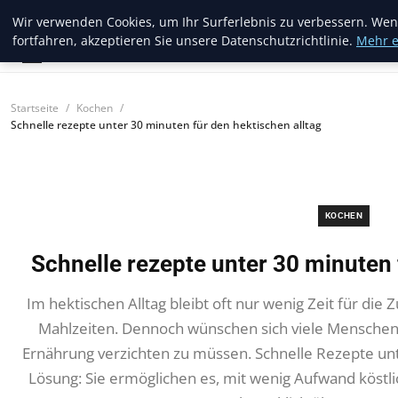
Blogread
Wir verwenden Cookies, um Ihr Surferlebnis zu verbessern. Wen
fortfahren, akzeptieren Sie unsere Datenschutzrichtlinie.
Mehr e
Startseite
Kochen
Schnelle rezepte unter 30 minuten für den hektischen alltag
KOCHEN
Schnelle rezepte unter 30 minuten 
Im hektischen Alltag bleibt oft nur wenig Zeit für di
Mahlzeiten. Dennoch wünschen sich viele Menschen
Ernährung verzichten zu müssen. Schnelle Rezepte unt
Lösung: Sie ermöglichen es, mit wenig Aufwand köstli