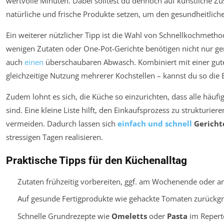
wertvolle Minuten. Dabei solltest du dennoch auf künstliche Zu
natürliche und frische Produkte setzen, um den gesundheitlich
Ein weiterer nützlicher Tipp ist die Wahl von Schnellkochmetho
wenigen Zutaten oder One-Pot-Gerichte benötigen nicht nur ger
auch
einen
überschaubaren Abwasch. Kombiniert mit einer gute
gleichzeitige Nutzung mehrerer Kochstellen – kannst du so die 
Zudem lohnt es sich, die Küche so einzurichten, dass alle häufi
sind. Eine kleine Liste hilft, den Einkaufsprozess zu strukturie
vermeiden. Dadurch lassen sich
einfach und schnell
Gericht
stressigen Tagen realisieren.
Praktische Tipps für den Küchenalltag
Zutaten frühzeitig vorbereiten, ggf. am Wochenende oder 
Auf gesunde Fertigprodukte wie gehackte Tomaten zurückgr
Schnelle Grundrezepte wie
Omeletts
oder
Pasta
im Reperto